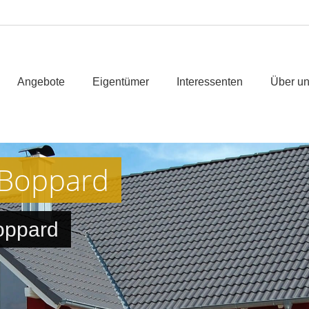
Angebote
Eigentümer
Interessenten
Über u
 Boppard
oppard