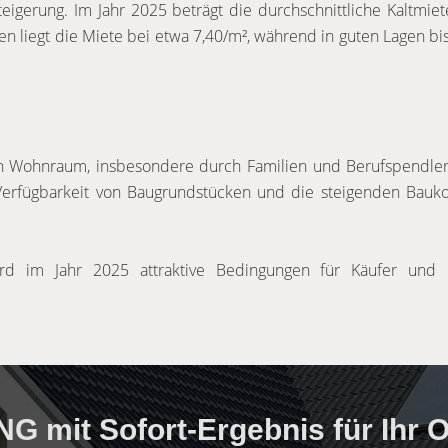
igerung. Im Jahr 2025 beträgt die durchschnittliche Kaltmie
en liegt die Miete bei etwa 7,40/m², während in guten Lagen bi
ch Wohnraum, insbesondere durch Familien und Berufspendle
Verfügbarkeit von Baugrundstücken und die steigenden Bauko
d im Jahr 2025 attraktive Bedingungen für Käufer und M
mit Sofort-Ergebnis für Ihr Ob